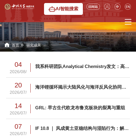
AI智能搜索
»
首页
研究成果
04
我系科研团队Analytical Chemistry发文：高精度锡石原位锡同位素分析有了新“标尺”
2026/08/
20
海洋锂循环揭示大陆风化与海洋反风化协同调控新生代全球气候变冷
2026/07/
14
GRL: 早古生代欧龙布鲁克板块的裂离与重组
2026/07/
07
IF 10.8 ｜ 风成黄土亚稳结构与湿陷行为：解码多尺度孔隙拓扑的渗流密码，重塑湿陷性黄土的水力控制机制
2026/07/