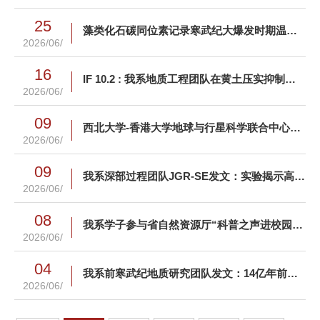
25
藻类化石碳同位素记录寒武纪大爆发时期温室-超温室-温室三阶段气候变化模式
2026/06/
16
IF 10.2 : 我系地质工程团队在黄土压实抑制湿陷机制研究方面取得新进展
2026/06/
09
西北大学-香港大学地球与行星科学联合中心第二届学术年会在西安顺利召开
2026/06/
09
我系深部过程团队JGR-SE发文：实验揭示高压反应熔体流如何重塑大洋岩石圈地幔
2026/06/
08
我系学子参与省自然资源厅“科普之声进校园”公益科普活动
2026/06/
04
我系前寒武纪地质研究团队发文：14亿年前地球氧气含量或达现今氧水平近7%
2026/06/