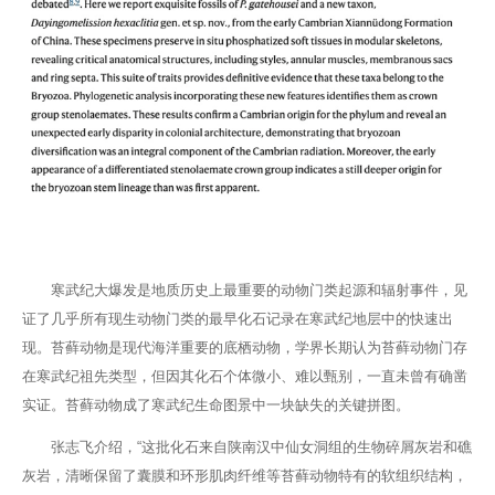
寒武纪大爆发是地质历史上最重要的动物门类起源和辐射事件，见
证了几乎所有现生动物门类的最早化石记录在寒武纪地层中的快速出
现。苔藓动物是现代海洋重要的底栖动物，学界长期认为苔藓动物门存
在寒武纪祖先类型，但因其化石个体微小、难以甄别，一直未曾有确凿
实证。苔藓动物成了寒武纪生命图景中一块缺失的关键拼图。
张志飞介绍，“这批化石来自陕南汉中仙女洞组的生物碎屑灰岩和礁
灰岩，清晰保留了囊膜和环形肌肉纤维等苔藓动物特有的软组织结构，