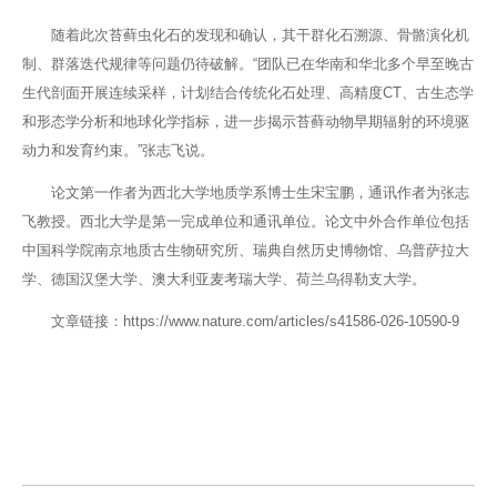
随着此次苔藓虫化石的发现和确认，其干群化石溯源、骨骼演化机
制、群落迭代规律等问题仍待破解。“团队已在华南和华北多个早至晚古
生代剖面开展连续采样，计划结合传统化石处理、高精度CT、古生态学
和形态学分析和地球化学指标，进一步揭示苔藓动物早期辐射的环境驱
动力和发育约束。”张志飞说。
论文第一作者为西北大学地质学系博士生宋宝鹏，通讯作者为张志
飞教授。西北大学是第一完成单位和通讯单位。论文中外合作单位包括
中国科学院南京地质古生物研究所、瑞典自然历史博物馆、乌普萨拉大
学、德国汉堡大学、澳大利亚麦考瑞大学、荷兰乌得勒支大学。
文章链接：https://www.nature.com/articles/s41586-026-10590-9