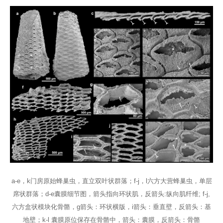
a-e，k门房原始蜂巢虫，直立双叶状群落；f-j，l六方大营蜂巢虫，单层
席状群落；d-e囊膜细节图，箭头指向环状肌，反箭头:纵向肌纤维; f-j,
六方盒状模块化骨骼，g箭头：环状横版，i箭头：垂直壁，反箭头：基
地壁；k-l 囊膜原位保存在骨骼中，箭头：囊膜，反箭头：骨骼