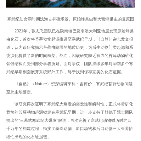
寒武纪仙女洞时期浅海古杯礁场景、原始蜂巢虫和大营蜂巢虫的复原图
2021年，张志飞团队已在陕南镇巴及南澳大利亚地层发现原始蜂巢
虫化石，首次将苔藓动物起源推进至寒武纪早期，《自然》杂志发文报
道，认为该研究揭示苔藓虫隐匿的地质历史，为后生动物门类起源和系
统演化提供了新的时间框架。然而，因该研究缺乏有力的苔藓动物矿化
骨骼结构而受到部分学者质疑。面对争议，团队持续多年对华南多个寒
武纪早期剖面展开系统野外工作，终于找到保存完美的化石证据。
《自然》（Nature）资深编辑亨利・吉评价，寒武纪苔藓动物问题
至此尘埃落定。
该研究再次证明了寒武纪大爆发的突发性和瞬时性，正式将带矿化
骨骼的苔藓动物起源锁定在寒武纪早期，进一步支持了舒德干院士团队
提出的“三幕式寒武纪大爆发”假说，再次完善了寒武纪动物树历时约四
千万年的构建过程，衔接了基础动物、原口动物和后口动物三大亚界阶
段性出现的化石证据链。