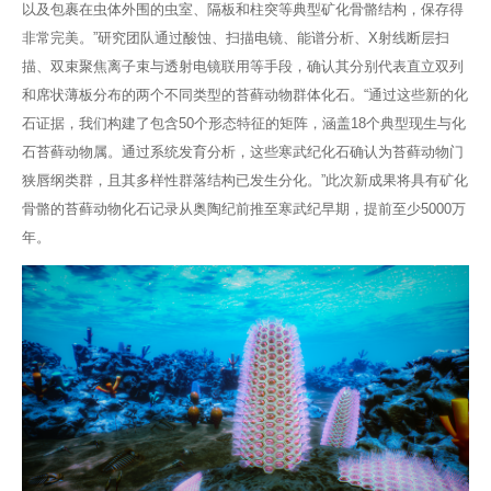
以及包裹在虫体外围的虫室、隔板和柱突等典型矿化骨骼结构，保存得
非常完美。”研究团队通过酸蚀、扫描电镜、能谱分析、X射线断层扫
描、双束聚焦离子束与透射电镜联用等手段，确认其分别代表直立双列
和席状薄板分布的两个不同类型的苔藓动物群体化石。“通过这些新的化
石证据，我们构建了包含50个形态特征的矩阵，涵盖18个典型现生与化
石苔藓动物属。通过系统发育分析，这些寒武纪化石确认为苔藓动物门
狭唇纲类群，且其多样性群落结构已发生分化。”此次新成果将具有矿化
骨骼的苔藓动物化石记录从奥陶纪前推至寒武纪早期，提前至少5000万
年。