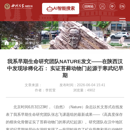
AI智能搜索
»
»
首页
科学研究
科研动态
我系早期生命研究团队NATURE发文——在陕西汉
中发现珍稀化石： 实证苔藓动物门起源于寒武纪早
期
文章来源：
发布时间：2026-06-04 15:41
作者：李哲萱
浏览量：
4902
北京时间6月3日23时，《自然》（Nature）杂志以长文形式在线发
表了我系早期生命研究团队张志飞课题组的最新成果——《高真度保存
的模块化骨骼证实了苔藓动物门的寒武纪起源》。研究团队在汉中地区
寒武纪早期地层仙女洞组发现了一批同时保存了矿化骨骼和原位动物软