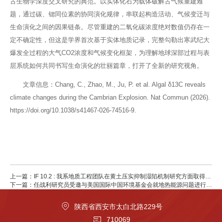
古生物学深度交叉研究的典范。以实体化石为载体破解古气候重建难
题，通过碳、锶同位素的协同演化规律，串联起构造活动、气候变迁与
生命演化之间的因果链条。尽管重建的二氧化碳浓度绝对数值仍存在一
定不确定性，但这是学界首次基于实体地质记录，完整勾勒出寒武纪大
爆发全过程的大气CO2浓度和气候变化框架，为理解地球深部过程与表
层系统如何共同书写生命演化的壮丽篇章，打开了全新的研究视角。
文章信息：Chang, C., Zhao, M., Ju, P. et al. Algal δ13C reveals
climate changes during the Cambrian Explosion. Nat Commun (2026).
https://doi.org/10.1038/s41467-026-74516-9.
上一篇：IF 10.2 : 我系地质工程团队在黄土压实抑制湿陷机制研究方面取得新
进展
下一篇：任战利研究员受邀与美国国际中国环境基金会就地热能源问题进行交
流
陕西省西安市太白北路229号
710069