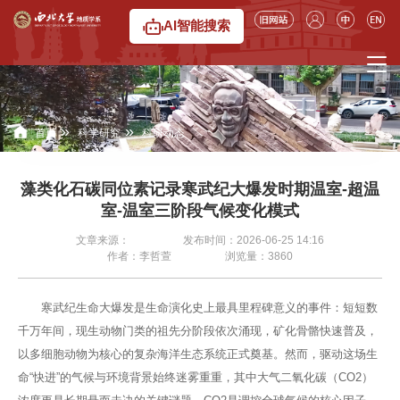
AI智能搜索
»
»
首页
科学研究
科研动态
藻类化石碳同位素记录寒武纪大爆发时期温室-超温
室-温室三阶段气候变化模式
文章来源：
发布时间：2026-06-25 14:16
作者：李哲萱
浏览量：
3860
寒武纪生命大爆发是生命演化史上最具里程碑意义的事件：短短数
千万年间，现生动物门类的祖先分阶段依次涌现，矿化骨骼快速普及，
以多细胞动物为核心的复杂海洋生态系统正式奠基。然而，驱动这场生
命“快进”的气候与环境背景始终迷雾重重，其中大气二氧化碳（CO2）