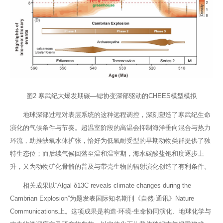
图2 寒武纪大爆发期碳—锶协变深部驱动的CHEES模型模拟
地球深部过程对表层系统的这种远程调控，深刻塑造了寒武纪生命
演化的气候条件与节奏。超温室阶段的高温会抑制海洋垂向混合与热力
环流，助推缺氧水体扩张，恰好为低氧耐受型的早期动物类群提供了独
特生态位；而后续气候回落至温和温室期，海水碳酸盐饱和度逐步上
升，又为动物矿化骨骼的普及与带壳生物的辐射演化创造了有利条件。
相关成果以“
Algal δ13C reveals climate changes during the
Cambrian Explosion
”为题发表国际知名期刊《自然·通讯》
Nature
Communications
上。这项成果是构造-环境-生命协同演化、地球化学与