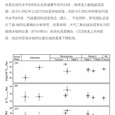
浓度从现代水平的6倍左右快速攀升至约14倍，地球进入极端超温室
期；距今5.29亿年之后CO2浓度持续回落，到距今5.08亿年时降至约现
代水平的5倍，气候重回到温室状态（图1）。于此同时，研究团队还进
行了碳-锶同位素耦合分析研究，结果表明，大气二氧化碳浓度变化与同
期海水锶同位素（87Sr/86Sr）的演化高度耦合：CO2快速上升的阶
段，恰好对应海水锶同位素比值的显著下降阶段。