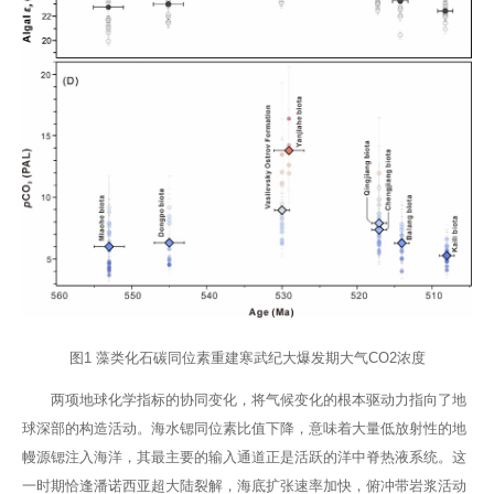
图1 藻类化石碳同位素重建寒武纪大爆发期大气CO2浓度
两项地球化学指标的协同变化，将气候变化的根本驱动力指向了地
球深部的构造活动。海水锶同位素比值下降，意味着大量低放射性的地
幔源锶注入海洋，其最主要的输入通道正是活跃的洋中脊热液系统。这
一时期恰逢潘诺西亚超大陆裂解，海底扩张速率加快，俯冲带岩浆活动