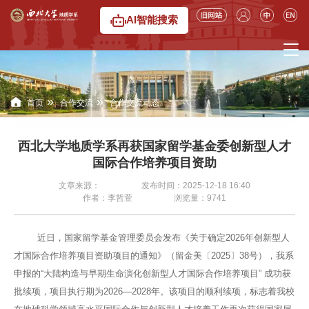
AI智能搜索
»
»
首页
合作交流
合作交流动态
西北大学地质学系再获国家留学基金委创新型人才
国际合作培养项目资助
文章来源：
发布时间：2025-12-18 16:40
作者：李哲萱
浏览量：
9741
近日，国家留学基金管理委员会发布《关于确定2026年创新型人
才国际合作培养项目资助项目的通知》（留金美〔2025〕38号），我系
申报的“大陆构造与早期生命演化创新型人才国际合作培养项目”
成功获
批续项，项目执行期为2026—2028年。该项目的顺利续项，标志着我校