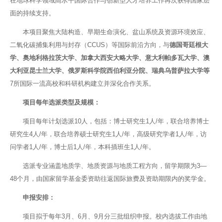
在地球科学领域高水平国际合作与创新型人才培养工作再次获得国家层
面的持续支持。
本项目聚焦大陆构造、早期生命演化、盆山系统及资源环境效应、
二氧化碳捕集利用与封存（CCUS）等国际前沿方向，与
德国哥廷根大
学、奥地利格拉茨大学、加拿大西安大略大学、意大利帕多瓦大学、澳
大利亚昆士兰大学、俄罗斯科学院西伯利亚分院、瑞典乌普萨拉大学等
7所国际一流高校和科研机构建立并深化合作关系。
项目每年选派类型及规模：
项目每年计划选派10人，包括：博士研究生1人/年，联合培养博士
研究生4人/年，联合培养硕士研究生1人/年，高级研究学者1人/年，访
问学者1人/年，博士后1人/年，本科插班生1人/年。
选派专业涵盖地质学、地质资源与地质工程方向，留学期限为3—
48个月，由国家留学基金委资助往返国际旅费及资助期限内的奖学金。
申报安排：
项目拟于每年3月、6月、9月分三批组织申报。校内选拔工作由地