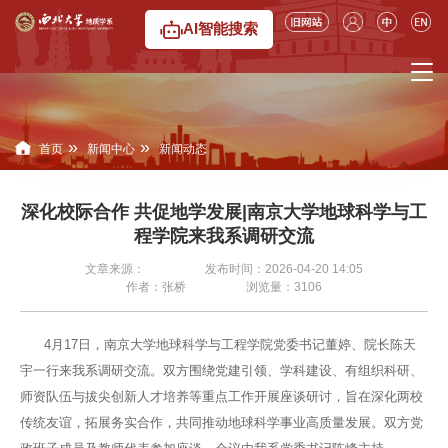
AI智能搜索
»
»
首页
新闻中心
新闻动态
深化校际合作 共促地学发展|南京大学地球科学与工
程学院来我系调研交流
文章来源：
发布时间：2026-04-20 14:05
作者：张桥
浏览量：
3106
4月17日，南京大学地球科学与工程学院党委书记董婷、院长陈天
宇一行来我系调研交流。双方围绕党建引领、学科建设、有组织科研、
师资队伍与拔尖创新人才培养等重点工作开展座谈研讨，旨在深化两校
传统友谊，拓展务实合作，共同推动地球科学事业高质量发展。双方党