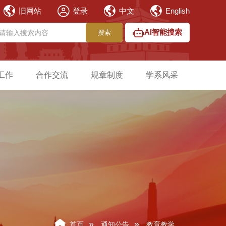
旧网站
登录
中文
English
AI智能搜索
搜索
工作
合作交流
规章制度
学系风采
»
»
首页
通知公告
教育教学