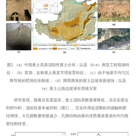
图1 （a）中国黄土高原湿陷性黄土分布；以及（b–e）典型工程现场特
征：（b）窑洞，反映黄土垂直节理发育特征；（c）由于地基不均匀沉
降导致的窑洞拉张裂缝；（d）降雨诱发的黄土边坡表面侵蚀；以及
（e）黄土公路边坡潜在滑坡灾害
研究发现，随着压实度提高，黄土湿陷系数显著降低，当压实度达
到95%时，湿陷性基本被抑制（图2）。压实作用促进颗粒间接触和胶
结增强，大孔隙数量明显减少，孔隙结构由垂向优势通道逐渐向均匀致
密结构转变。