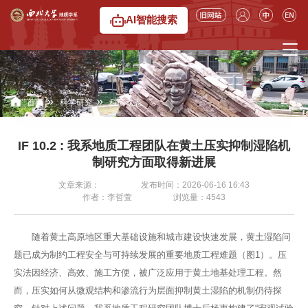
AI智能搜索
»
»
首页
科学研究
科研动态
IF 10.2 : 我系地质工程团队在黄土压实抑制湿陷机
制研究方面取得新进展
文章来源：
发布时间：2026-06-16 16:43
作者：李哲萱
浏览量：
4543
随着黄土高原地区重大基础设施和城市建设快速发展，黄土湿陷问
题已成为制约工程安全与可持续发展的重要地质工程难题（图1）。压
实法因经济、高效、施工方便，被广泛应用于黄土地基处理工程。然
而，压实如何从微观结构和渗流行为层面抑制黄土湿陷的机制仍待探