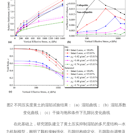
图2 不同压实度黄土的湿陷试验结果：（a）湿陷曲线；（b）湿陷系数
变化曲线；（c）干燥与饱和条件下孔隙比变化曲线
在此基础上，研究团队建立了黄土压实抑制湿陷的多尺度结构—水
力机制模型，阐明了颗粒接触强化、孔隙结构稳定化、孔隙取向调整及