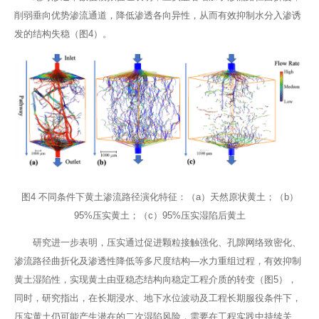
削弱垂向优势渗流通道，降低渗透各向异性，从而有效抑制水分入渗诱
发的结构失稳（图4）。
图4 不同条件下黄土渗流路径演化特征：（a）天然原状黄土；（b）
95%压实黄土；（c）95%压实湿陷后黄土
研究进一步表明，压实通过促进颗粒接触强化、孔隙网络致密化、
渗流路径曲折化及渗透性降低等多尺度结构—水力重组过程，有效抑制
黄土湿陷性，实现黄土由亚稳态结构向稳定工程介质的转变（图5），
同时，研究指出，在长期浸水、地下水位波动及工程长期服役条件下，
压实黄土仍可能产生潜在的二次湿陷风险，需要在工程实践中持续关